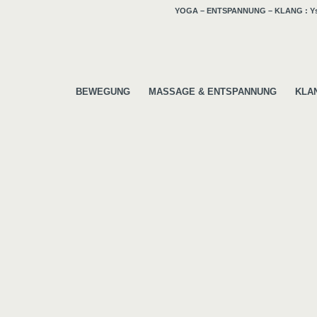
YOGA – ENTSPANNUNG – KLANG : Ysen
BEWEGUNG
MASSAGE & ENTSPANNUNG
KLA