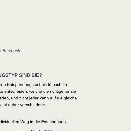
nk Berzbach
GSTYP SIND SIE?
ine Entspannungstechnik für sich zu
 zu entscheiden, welche die richtige für sie
eden, und nicht jeder kann auf die gleiche
gibt daher verschiedene
dividuellen Weg in die Entspannung.